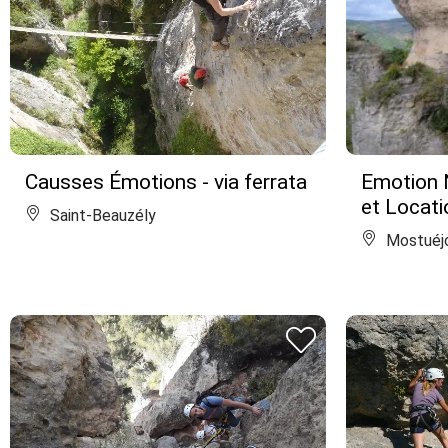
Causses Émotions - via ferrata
Emotion N
et Locati
Saint-Beauzély
Mostuéj