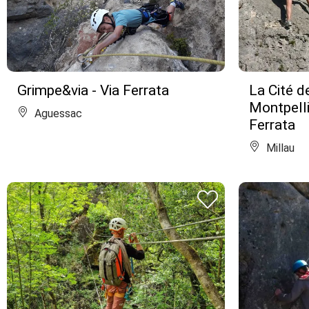
Grimpe&via - Via Ferrata
La Cité d
Montpelli
Aguessac
Ferrata
Millau