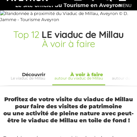
Le site officiel du Tourisme en Aveyron
MENU
Top
12
LE viaduc de Millau
À voir à faire
Découvrir
À voir à faire
Le viaduc de Millau
autour du viaduc de Millau
autour du via
Profitez de votre visite du viaduc de Millau
pour faire des visites de patrimoine
ou une activité de pleine nature avec peut-
être le viaduc de Millau en toile de fond !