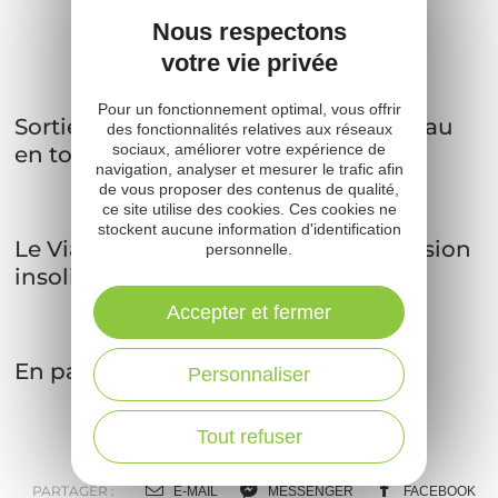
Sur nos blogs
...
Nous respectons
votre vie privée
Pour un fonctionnement optimal, vous offrir
Sortie en quad avec le viaduc de Millau
des fonctionnalités relatives aux réseaux
sociaux, améliorer votre expérience de
en toile de fond
navigation, analyser et mesurer le trafic afin
de vous proposer des contenus de qualité,
ce site utilise des cookies. Ces cookies ne
stockent aucune information d'identification
Le Viaduc de Millau, randonnée et vision
personnelle.
insolite
Accepter et fermer
En parapente au-dessus de Millau
Personnaliser
Tout refuser
PARTAGER :
E-MAIL
MESSENGER
FACEBOOK