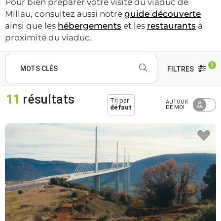
Pour bien préparer votre visite du viaduc de
Millau, consultez aussi notre
guide découverte
ainsi que les
hébergements
et les
restaurants
à
proximité du viaduc.
3
MOTS CLÉS
FILTRES
11
résultats
Tri par
AUTOUR
défaut
DE MOI