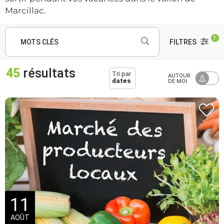
Marcillac.
1
MOTS CLÉS
FILTRES
45
résultats
Tri par
AUTOUR
dates
DE MOI
11
AOÛT