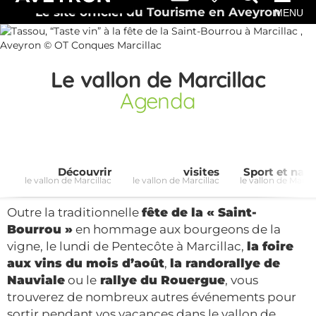
Le site officiel du Tourisme en Aveyron
MENU
Le vallon de Marcillac
Agenda
Découvrir
visites
Sport et natu
le vallon de Marcillac
le vallon de Marcillac
le vallon de Marcil
Outre la traditionnelle
fête de la « Saint-
Bourrou »
en hommage aux bourgeons de la
vigne, le lundi de Pentecôte à Marcillac,
la foire
aux vins du mois d’août
,
la randorallye de
Nauviale
ou le
rallye du Rouergue
, vous
trouverez de nombreux autres événements pour
sortir pendant vos vacances dans le vallon de