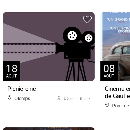
18
08
AOÛT
AOÛT
Picnic-ciné
Cinéma en 
de Gaulle 
Olemps
À 2 km de Rodez
Pont-de-