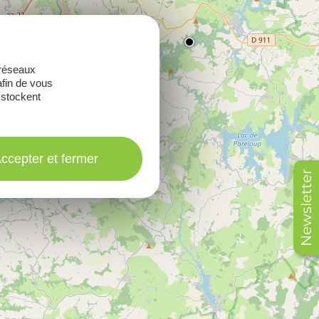
 réseaux
afin de vous
 stockent
ccepter et fermer
Newsletter