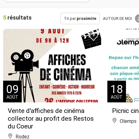
5
résultats
Tri par
proximite
AUTOUR
DE MOI
09
18
AOÛT
AOÛT
Vente d'affiches de cinéma
Picnic ci
collector au profit des Restos
Olemps
du Coeur
Rodez