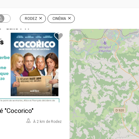
RODEZ
CINÉMA
né "Cocorico"
À 2 km de Rodez