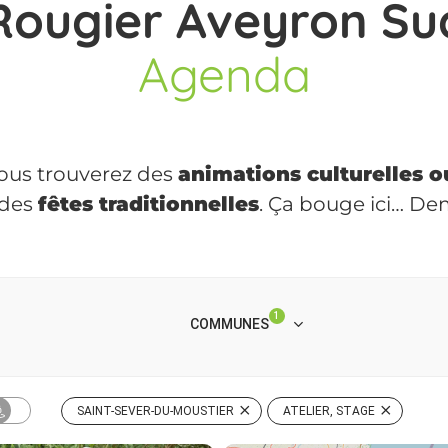
Rougier Aveyron Su
Agenda
 vous trouverez des
animations culturelles o
 des
fêtes traditionnelles
. Ça bouge ici… D
1
COMMUNES
SAINT-SEVER-DU-MOUSTIER
ATELIER, STAGE