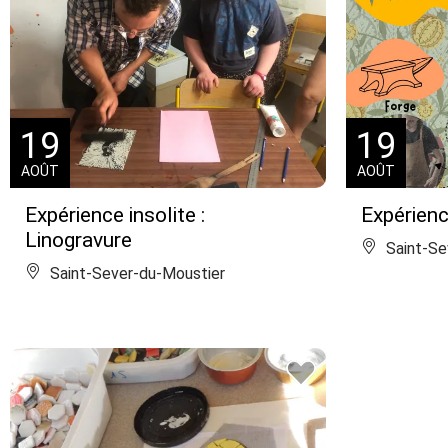
19
19
AOÛT
AOÛT
Expérience insolite :
Expérienc
Linogravure
Saint-Se
Saint-Sever-du-Moustier