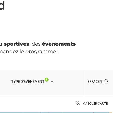
d
u sportives
, des
événements
emandez le programme !
1
TYPE D'ÉVÈNEMENT
EFFACER
MASQUER CARTE