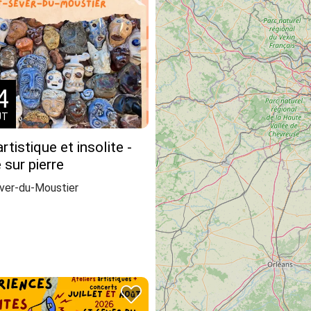
4
ÛT
rtistique et insolite -
 sur pierre
ver-du-Moustier