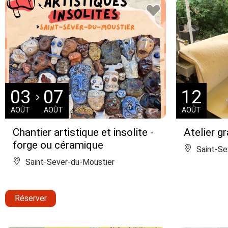
03
07
12
AOÛT
AOÛT
AOÛT
Chantier artistique et insolite -
Atelier g
forge ou céramique
Saint-Se
Saint-Sever-du-Moustier
Réserver