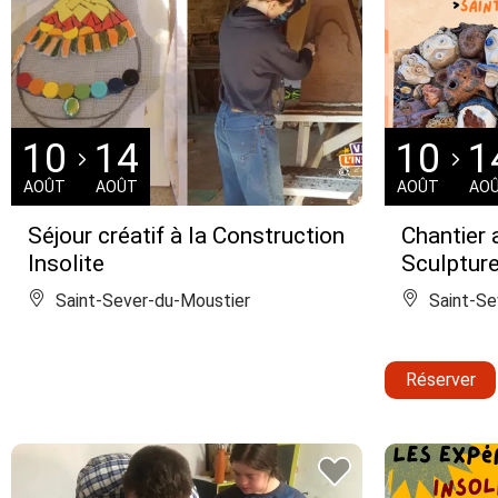
10
14
10
1
AOÛT
AOÛT
AOÛT
AO
Séjour créatif à la Construction
Chantier a
Insolite
Sculpture
Saint-Sever-du-Moustier
Saint-Se
Réserver