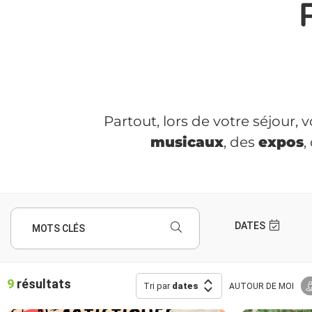
Partout, lors de votre séjour,
musicaux
, des
expos
,
DATES
MOTS CLÉS
9
résultats
Tri par
dates
AUTOUR
DE MOI