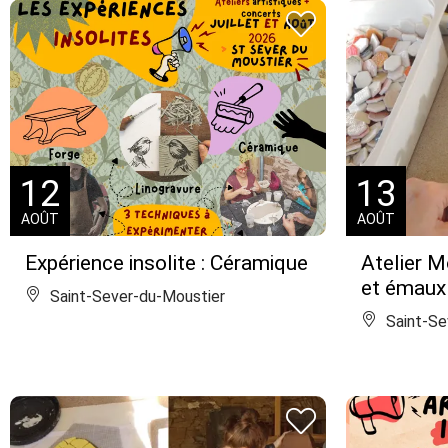
12
13
AOÛT
AOÛT
Expérience insolite : Céramique
Atelier M
et émaux
Saint-Sever-du-Moustier
Saint-Se